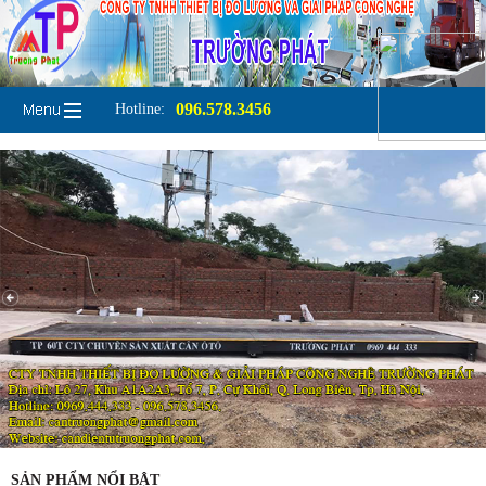
096.578.3456
Hotline:
SẢN PHẨM NỔI BẬT