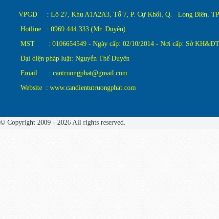
VPGD : Lô 27, Khu A1A2A3, Tổ 7, P. Cự Khối, Q. Long Biên, TP.
Hotline : 0969.444.333 (Mr. Duyên)
MST : 0106654549 - Ngày cấp: 02/10/2014 - Nơi cấp: Sở KH&ĐT
Đại diện pháp luật: Nguyễn Thế Duyên
Email : cantruongphat@gmail.com
Website : www.candientutruongphat.com
© Copyright 2009 - 2026 All rights reserved.