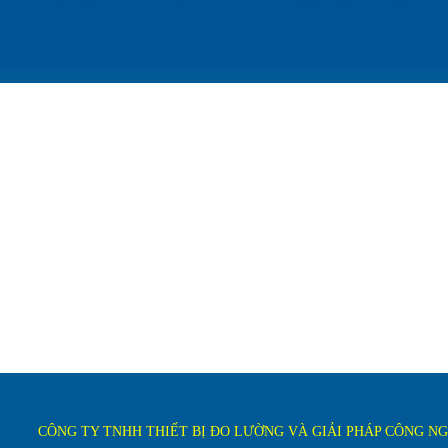
CÔNG TY TNHH THIẾT BỊ ĐO LƯỜNG VÀ GIẢI PHÁP CÔNG