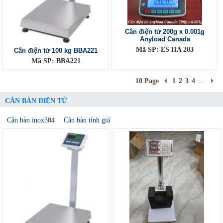
Cân điện tử 200g x 0.001g
Anyload Canada
Mã SP: ES HA 203
Cân điện tử 100 kg BBA221
Mã SP: BBA221
10 Page
1
2
3
4
...
CÂN BÀN ĐIỆN TỬ
Cân bàn inox304
Cân bàn tính giá