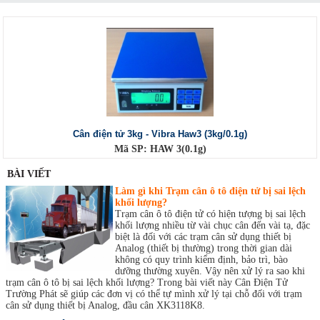
Cân điện tử 3kg - Vibra Haw3 (3kg/0.1g)
Mã SP: HAW 3(0.1g)
BÀI VIẾT
Làm gì khi Trạm cân ô tô điện tử bị sai lệch
khối lượng?
Trạm cân ô tô điện tử có hiện tượng bị sai lệch
khối lượng nhiều từ vài chục cân đến vài tạ, đặc
biệt là đối với các trạm cân sử dụng thiết bị
Analog (thiết bị thường) trong thời gian dài
không có quy trình kiểm định, bảo trì, bào
dưỡng thường xuyên. Vậy nên xử lý ra sao khi
trạm cân ô tô bị sai lệch khối lượng? Trong bài viết này Cân Điện Tử
Trường Phát sẽ giúp các đơn vị có thể tự mình xử lý tại chỗ đối với trạm
cân sử dụng thiết bị Analog, đầu cân XK3118K8.