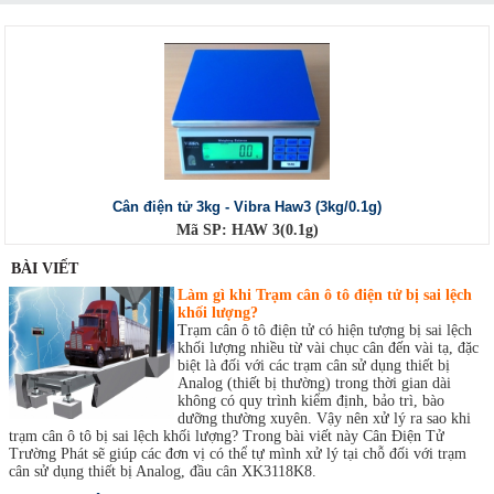
Cân điện tử 3kg - Vibra Haw3 (3kg/0.1g)
Mã SP: HAW 3(0.1g)
BÀI VIẾT
Làm gì khi Trạm cân ô tô điện tử bị sai lệch
khối lượng?
Trạm cân ô tô điện tử có hiện tượng bị sai lệch
khối lượng nhiều từ vài chục cân đến vài tạ, đặc
biệt là đối với các trạm cân sử dụng thiết bị
Analog (thiết bị thường) trong thời gian dài
không có quy trình kiểm định, bảo trì, bào
dưỡng thường xuyên. Vậy nên xử lý ra sao khi
trạm cân ô tô bị sai lệch khối lượng? Trong bài viết này Cân Điện Tử
Trường Phát sẽ giúp các đơn vị có thể tự mình xử lý tại chỗ đối với trạm
cân sử dụng thiết bị Analog, đầu cân XK3118K8.