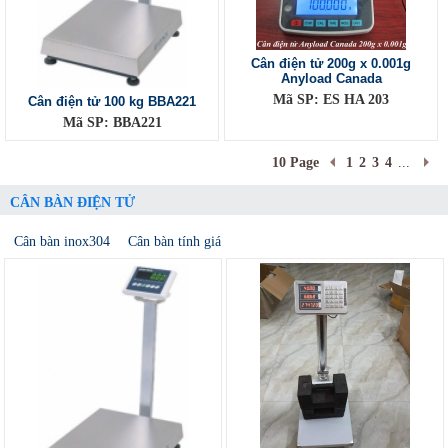
Cân điện tử 200g x 0.001g
Anyload Canada
Mã SP: ES HA 203
Cân điện tử 100 kg BBA221
Mã SP: BBA221
10 Page
1
2
3
4
...
CÂN BÀN ĐIỆN TỬ
Cân bàn inox304
Cân bàn tính giá