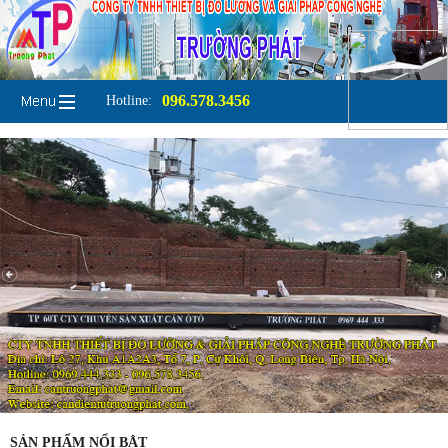
096.578.3456
Hotline:
SẢN PHẨM NỔI BẬT