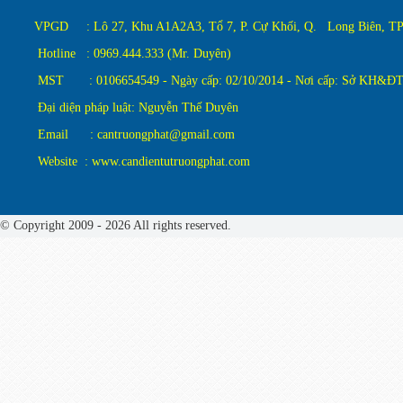
VPGD : Lô 27, Khu A1A2A3, Tổ 7, P. Cự Khối, Q. Long Biên, TP.
Hotline : 0969.444.333 (Mr. Duyên)
MST : 0106654549 - Ngày cấp: 02/10/2014 - Nơi cấp: Sở KH&ĐT
Đại diện pháp luật: Nguyễn Thế Duyên
Email : cantruongphat@gmail.com
Website : www.candientutruongphat.com
© Copyright 2009 - 2026 All rights reserved.