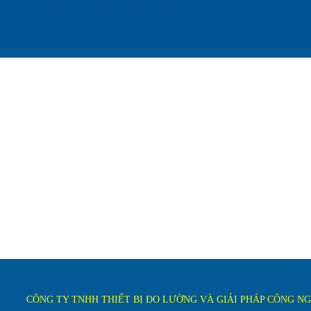
CÔNG TY TNHH THIẾT BỊ ĐO LƯỜNG VÀ GIẢI PHÁP CÔNG