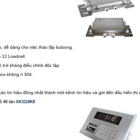
o, dễ dàng cho việc tháo lắp buloong.
n 12 Loadcell
có trở kháng điểu chỉnh độc lập.
nox không rỉ 304.
c tín hiệu đồng nhất thành một kênh tín hiệu và gửi đến đầu hiển thị 
ô 40 tấn
XK3118K8