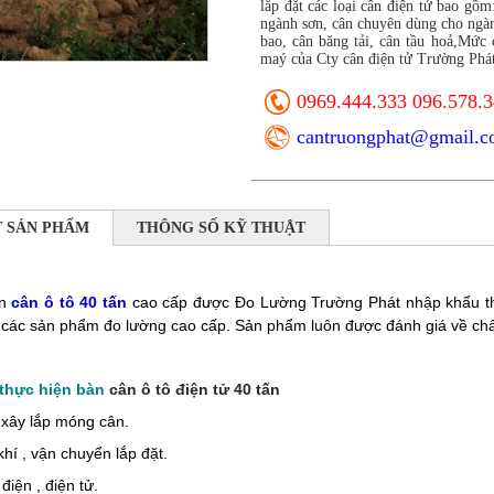
lắp đặt các loại cân điện tử bao gồ
ngành sơn, cân chuyên dùng cho ngàn
bao, cân băng tải, cân tầu hoả,Mức 
maý của Cty cân điện tử Trường Phát
0969.444.333 096.578.
cantruongphat@gmail.
T SẢN PHẨM
THÔNG SỐ KỸ THUẬT
àn
cân ô tô 40 tấn
cao cấp được Đo Lường Trường Phát nhập khẩu thi
các sản phẩm đo lường cao cấp. Sản phẩm luôn được đánh giá về chất 
thực hiện bàn
cân ô tô điện tử 40 tấn
 xây lắp móng cân.
khí , vận chuyển lắp đặt.
điện , điện tử.