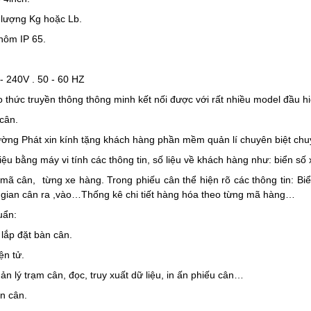
g lượng Kg hoặc Lb.
nhôm IP 65.
2
- 240V . 50 - 60 HZ
ao thức truyền thông thông minh kết nối được với rất nhiều model đầu hi
 cân.
ng Phát xin kính tặng khách hàng phần mềm quản lí chuyên biệt chu
liệu bằng máy vi tính các thông tin, số liệu về khách hàng như: biển số
mã cân, từng xe hàng. Trong phiếu cân thể hiện rõ các thông tin: Biể
i gian cân ra ,vào…Thống kê chi tiết hàng hóa theo từng mã hàng…
uẩn:
lắp đặt bàn cân.
ện tử.
n lý trạm cân, đọc, truy xuất dữ liệu, in ấn phiếu cân…
n cân.