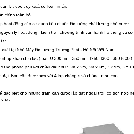
ản lý , đọc truy xuất số liệu , in ấn.
ân chỉnh toàn bộ.
ép hoạt động của cơ quan tiêu chuẩn Đo lường chất lượng nhà nước.
guyên lý hoạt động , kiểm tra , chương trình vận hành hệ thống và s
ặt :
n xuất tại Nhà Máy Đo Lường Trường Phát - Hà Nội Việt Nam
 nhập khẩu chịu lực ( bàn U 300 mm, 350 mm, I250, I300, I350 I600 ).
 dạng phong phú với chiều dài như : 3m x 5m, 3m x 6m, 3 x 9m, 3 x 10
n đại. Bàn cân được sơn với 4 lớp chống rỉ và chống mòn cao.
kế đặc biệt cho những trạm cân được lắp đặt ngoài trời, có tích hợp h
 chất