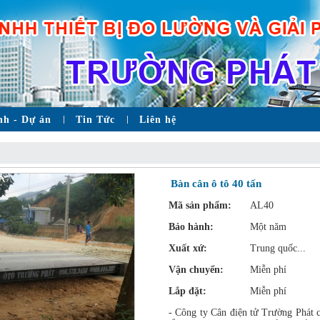
nh - Dự án
Tin Tức
Liên hệ
Bàn cân ô tô 40 tấn
Mã sản phẩm:
AL40
Bảo hành:
Một năm
Xuất xứ:
Trung quốc...
Vận chuyển:
Miễn phí
Lắp đặt:
Miễn phí
- Công ty Cân điện tử Trường Phát ch