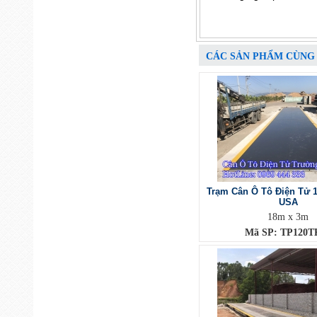
CÁC SẢN PHẨM CÙNG
Trạm Cân Ô Tô Điện Tử 1
USA
18m x 3m
Mã SP: TP120TK