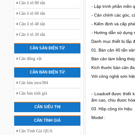
Cân ô tô 80 tấn
- Lập trình phần mền qu
Cân ô tô 60 tấn
- Cân chỉnh các góc, c
- Kiểm định và cấp ph
Cân ô tô 40 tấn
- Hướng dẫn sử dụng n
Cân ô tô 20 tấn
Danh mục thiết bị lắp đ
CÂN SÀN ĐIỆN TỬ
01. Bàn cân 40 tấn sả
Cân động vật
Bàn cân làm bằng thép
Kích thước bàn cân đa
CÂN BÀN ĐIỆN TỬ
Với công nghệ sơn hiệ
Cân bàn inox304
Cân bàn tính giá
- Loadcell được thiết 
ẩm cao, chịu được hóa
CÂN SIÊU THỊ
03. Hộp cộng tín hiệu
Model :
CÂN TÍNH GIÁ
Cân Tính Giá QUA