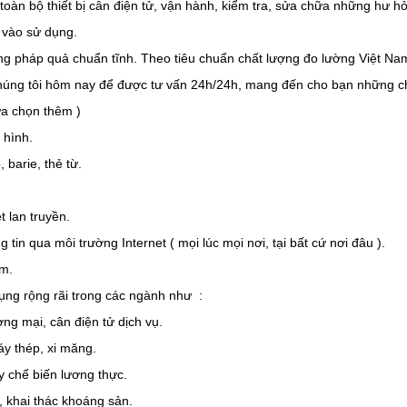
oàn bộ thiết bị cân điện tử, vận hành, kiểm tra, sửa chữa những hư h
 vào sử dụng.
 pháp quả chuẩn tĩnh. Theo tiêu chuẩn chất lượng đo lường Việt Na
chúng tôi hôm nay để được tư vấn 24h/24h, mang đến cho bạn những ch
lựa chọn thêm )
 hình.
 barie, thẻ từ.
t lan truyền.
g tin qua môi trường Internet ( mọi lúc mọi nơi, tại bất cứ nơi đâu ).
m.
ng rộng rãi trong các ngành như :
ơng mại, cân điện tử dịch vụ.
áy thép, xi măng.
 chế biến lương thực.
, khai thác khoáng sản.