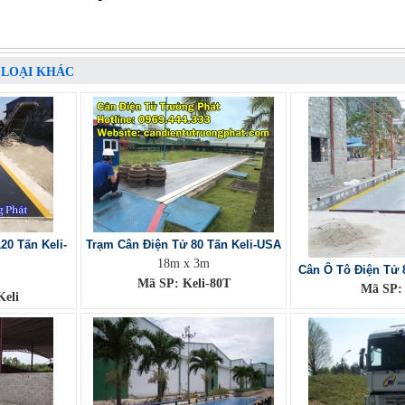
 LOẠI KHÁC
20 Tấn Keli-
Trạm Cân Điện Tử 80 Tấn Keli-USA
18m x 3m
Cân Ô Tô Điện Tử 8
Mã SP: Keli-80T
Mã SP:
eli