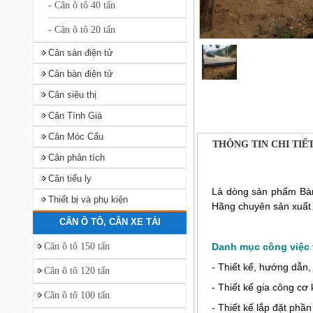
- Cân ô tô 40 tấn
- Cân ô tô 20 tấn
Cân sàn điện tử
Cân bàn điện tử
Cân siêu thị
Cân Tính Giá
Cân Móc Cẩu
THÔNG TIN CHI TIẾ
Cân phân tích
Cân tiểu ly
Là dòng sản phẩm B
Thiết bị và phụ kiện
Hãng chuyên sản xuất 
CÂN Ô TÔ, CÂN XE TẢI
Cân ô tô 150 tấn
Danh mục công việc 
- Thiết kế, hướng dẫn,
Cân ô tô 120 tấn
- Thiết kế gia công cơ 
Cân ô tô 100 tấn
- Thiết kế lắp đặt phần 