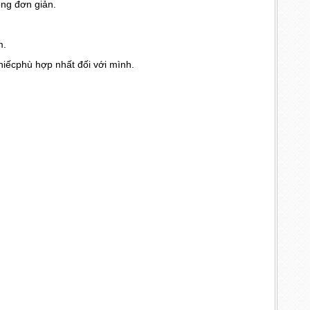
ỏng đơn giản.
m.
iếcphù hợp nhất đối với mình.