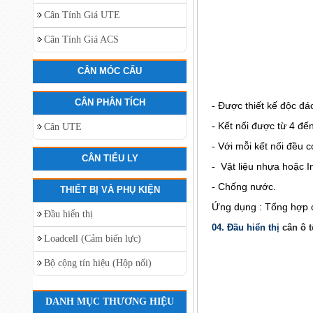
Cân Tính Giá UTE
Cân Tính Giá ACS
CÂN MÓC CẨU
CÂN PHÂN TÍCH
- Được thiết kế độc đá
- Kết nối được từ 4 đế
Cân UTE
- Với mỗi kết nối đều 
CÂN TIỂU LY
- Vật liệu nhựa hoặc I
- Chống nước.
THIẾT BỊ VÀ PHỤ KIỆN
Ứng dụng : Tổng hợp cá
Đầu hiển thị
04. Đầu hiển thị
cân ô t
Loadcell (Cảm biến lực)
Bộ cộng tín hiệu (Hộp nối)
DANH MỤC THƯƠNG HIỆU