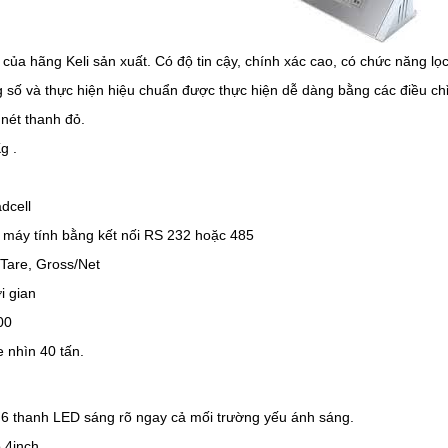
ô của hãng Keli sản xuất. Có độ tin cậy, chính xác cao, có chức năng lọ
ng số và thực hiện hiệu chuẩn được thực hiện dễ dàng bằng các điều ch
 nét thanh đỏ.
Kg .
ỉ
adcell
i máy tính bằng kết nối RS 232 hoặc 485
 Tare, Gross/Net
ời gian
00
e nhìn 40 tấn.
i 6 thanh LED sáng rõ ngay cả mối trường yếu ánh sáng.
o 4inch.