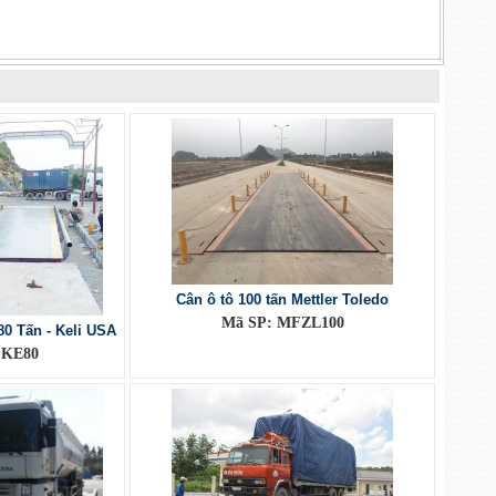
Cân ô tô 100 tấn Mettler Toledo
Mã SP: MFZL100
0 Tấn - Keli USA
 KE80