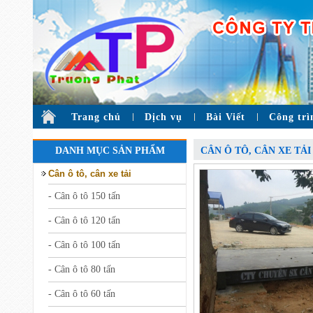
Trang chủ
Dịch vụ
Bài Viết
Công trì
DANH MỤC SẢN PHẨM
CÂN Ô TÔ, CÂN XE TẢI
Cân ô tô, cân xe tải
- Cân ô tô 150 tấn
- Cân ô tô 120 tấn
- Cân ô tô 100 tấn
- Cân ô tô 80 tấn
- Cân ô tô 60 tấn