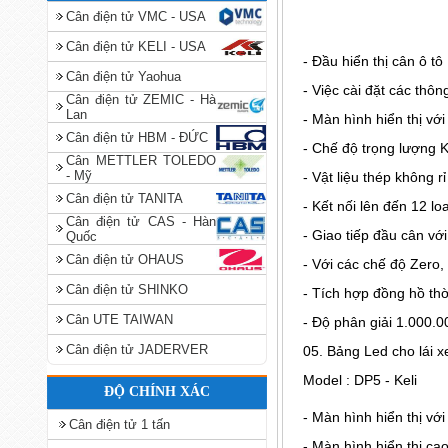
Cân điện tử VMC - USA
Cân điện tử KELI - USA
- Đầu hiển thị cân ô t
Cân điện tử Yaohua
- Việc cài đặt các thô
Cân điện tử ZEMIC - Hà
Lan
- Màn hình hiển thị với
Cân điện tử HBM - ĐỨC
- Chế độ trọng lượng 
Cân METTLER TOLEDO
- Mỹ
- Vật liệu thép không r
Cân điện tử TANITA
- Kết nối lên đến 12 lo
Cân điện tử CAS - Hàn
- Giao tiếp đầu cân vớ
Quốc
Cân điện tử OHAUS
- Với các chế độ Zero,
Cân điện tử SHINKO
- Tích hợp đồng hồ th
Cân UTE TAIWAN
- Độ phân giải 1.000.0
Cân điện tử JADERVER
05. Bảng Led cho lái x
Model : DP5 - Keli
ĐỘ CHÍNH XÁC
- Màn hình hiển thị vớ
Cân điện tử 1 tấn
- Màn hình hiển thị ca