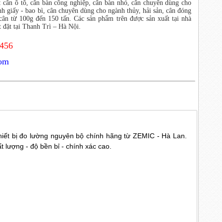
m: cân ô tô, cân bàn công nghiệp, cân bàn nhỏ, cân chuyên dùng cho
h giấy - bao bì, cân chuyên dùng cho ngành thủy, hải sản, cân đóng
cân từ 100g đến 150 tấn. Các sản phẩm trên được sản xuất tại nhà
 đặt tại Thanh Trì – Hà Nội.
3456
com
ết bị đo lường nguyên bộ chính hãng từ ZEMIC - Hà Lan.
lượng - độ bền bỉ - chính xác cao.