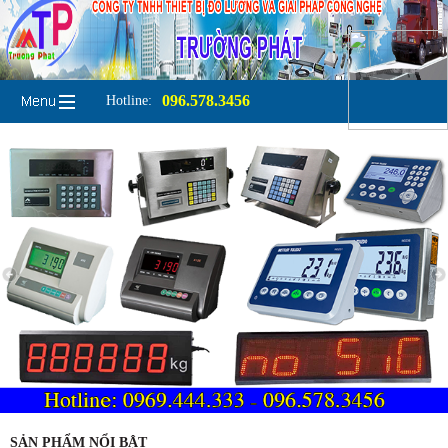
096.578.3456
Hotline:
SẢN PHẨM NỔI BẬT