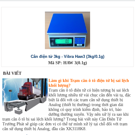
Cân điện tử 3kg - Vibra Haw3 (3kg/0.1g)
Mã SP: HAW 3(0.1g)
BÀI VIẾT
Làm gì khi Trạm cân ô tô điện tử bị sai lệch
khối lượng?
Trạm cân ô tô điện tử có hiện tượng bị sai lệch
khối lượng nhiều từ vài chục cân đến vài tạ, đặc
biệt là đối với các trạm cân sử dụng thiết bị
Analog (thiết bị thường) trong thời gian dài
không có quy trình kiểm định, bảo trì, bào
dưỡng thường xuyên. Vậy nên xử lý ra sao khi
trạm cân ô tô bị sai lệch khối lượng? Trong bài viết này Cân Điện Tử
Trường Phát sẽ giúp các đơn vị có thể tự mình xử lý tại chỗ đối với trạm
cân sử dụng thiết bị Analog, đầu cân XK3118K8.