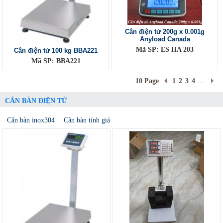
Cân điện tử 200g x 0.001g
Anyload Canada
Mã SP: ES HA 203
Cân điện tử 100 kg BBA221
Mã SP: BBA221
10 Page
1
2
3
4
...
CÂN BÀN ĐIỆN TỬ
Cân bàn inox304
Cân bàn tính giá