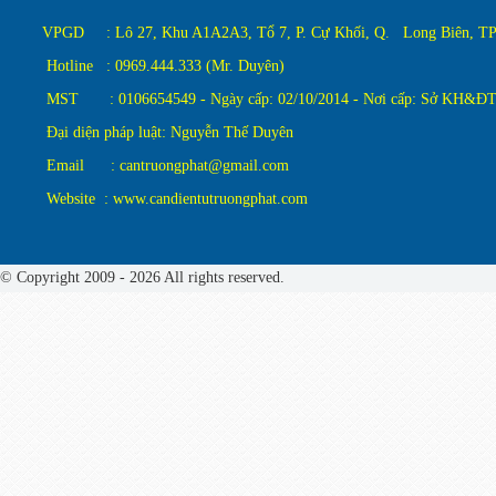
VPGD : Lô 27, Khu A1A2A3, Tổ 7, P. Cự Khối, Q. Long Biên, TP.
Hotline : 0969.444.333 (Mr. Duyên)
MST : 0106654549 - Ngày cấp: 02/10/2014 - Nơi cấp: Sở KH&ĐT
Đại diện pháp luật: Nguyễn Thế Duyên
Email : cantruongphat@gmail.com
Website : www.candientutruongphat.com
© Copyright 2009 - 2026 All rights reserved.