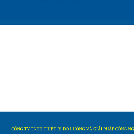
CÔNG TY TNHH THIẾT BỊ ĐO LƯỜNG VÀ GIẢI PHÁP CÔNG