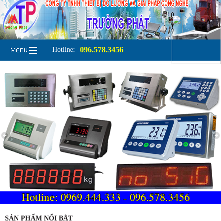
096.578.3456
Hotline:
SẢN PHẨM NỔI BẬT