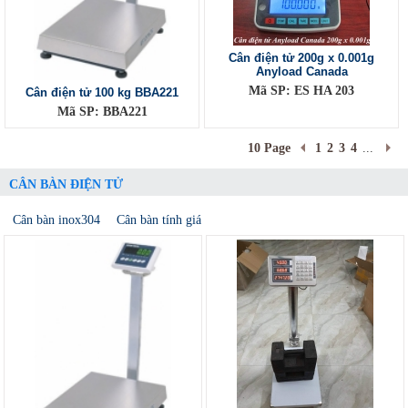
Cân điện tử 200g x 0.001g
Anyload Canada
Mã SP: ES HA 203
Cân điện tử 100 kg BBA221
Mã SP: BBA221
10 Page
1
2
3
4
...
CÂN BÀN ĐIỆN TỬ
Cân bàn inox304
Cân bàn tính giá