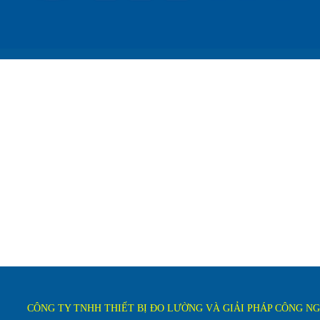
CÔNG TY TNHH THIẾT BỊ ĐO LƯỜNG VÀ GIẢI PHÁP CÔNG