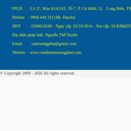
VPGD : Lô 27, Khu A1A2A3, Tổ 7, P. Cự Khối, Q. Long Biên, TP.
Hotline : 0969.444.333 (Mr. Duyên)
MST : 0106654549 - Ngày cấp: 02/10/2014 - Nơi cấp: Sở KH&ĐT
Đại diện pháp luật: Nguyễn Thế Duyên
Email : cantruongphat@gmail.com
Website : www.candientutruongphat.com
© Copyright 2009 - 2026 All rights reserved.