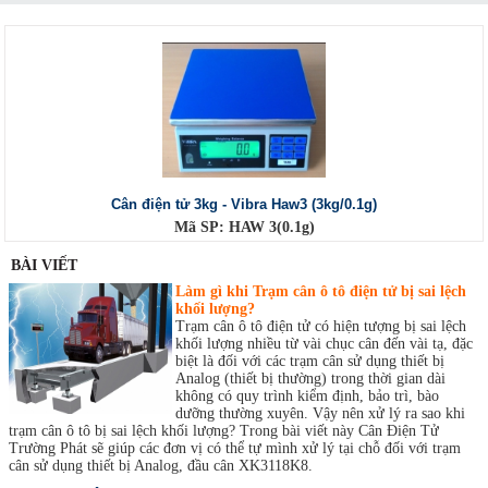
Cân điện tử 3kg - Vibra Haw3 (3kg/0.1g)
Mã SP: HAW 3(0.1g)
BÀI VIẾT
Làm gì khi Trạm cân ô tô điện tử bị sai lệch
khối lượng?
Trạm cân ô tô điện tử có hiện tượng bị sai lệch
khối lượng nhiều từ vài chục cân đến vài tạ, đặc
biệt là đối với các trạm cân sử dụng thiết bị
Analog (thiết bị thường) trong thời gian dài
không có quy trình kiểm định, bảo trì, bào
dưỡng thường xuyên. Vậy nên xử lý ra sao khi
trạm cân ô tô bị sai lệch khối lượng? Trong bài viết này Cân Điện Tử
Trường Phát sẽ giúp các đơn vị có thể tự mình xử lý tại chỗ đối với trạm
cân sử dụng thiết bị Analog, đầu cân XK3118K8.