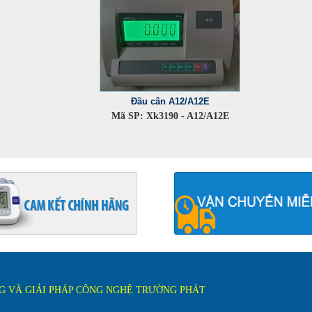
Đầu cân A12/A12E
Mã SP: Xk3190 - A12/A12E
 VÀ GIẢI PHÁP CÔNG NGHỆ TRƯỜNG PHÁT