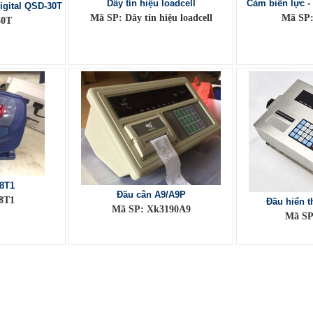
Dây tín hiệu loadcell
Cảm biến lực -
igital QSD-30T
Mã SP: Dây tín hiệu loadcell
Mã SP
30T
8T1
Đầu cân A9/A9P
8T1
Đầu hiển t
Mã SP: Xk3190A9
Mã SP