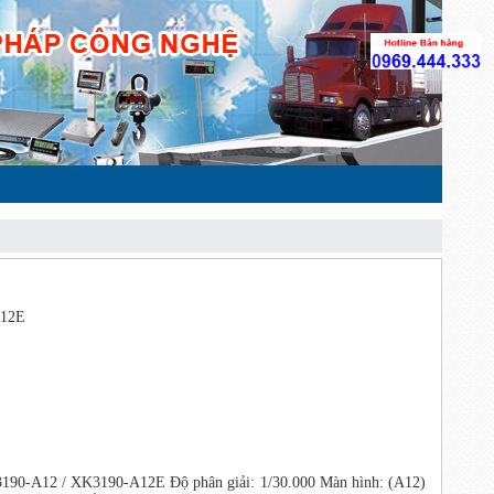
A12E
3190-A12 / XK3190-A12E Độ phân giải: 1/30.000 Màn hình: (A12)