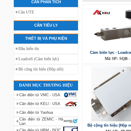
CÂN PHÂN TÍCH
Cân UTE
CÂN TIỂU LY
THIẾT BỊ VÀ PHỤ KIỆN
Đầu hiển thị
Cảm biến lực - Loadce
Mã SP: SQB -
Loadcell (Cảm biến lực)
Bộ cộng tín hiệu (Hộp nối)
DANH MỤC THƯƠNG HIỆU
Cân điện tử VMC - USA
Cân điện tử KELI - USA
Cân điện tử Yaohua
Cân điện tử ZEMIC - Hà
Lan
Bộ cộng tín hiệu (Hộp n
Cân điện tử HBM - ĐỨC