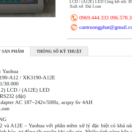
LCD / (A12E) LED Cổng kết nối: R
Xuất xứ: Đài Loan
0969.444.333 096.578.
cantruongphat@gmail.
T SẢN PHẨM
THÔNG SỐ KỸ THUẬT
: Yaohua
3190-A12 / XK3190-A12E
 1/30.000
12) LCD / (A12E) LED
 RS232 (đặt)
Adapter AC 187~242v/50Hz, acquy 6v 4AH
Loan
NG
2 và A12E – Yaohua với phần mềm xử lý đặc biệt có khả năn
ảnh báo, tự động tắt nguồn khi yếu pin. Nhiều tính năng hấp 