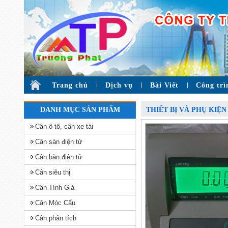
Trang chủ
Dịch vụ
Bài Viết
Công trì
DANH MỤC SẢN PHẨM
THIẾT BỊ VÀ PHỤ KIỆN
Cân ô tô, cân xe tải
Cân sàn điện tử
Cân bàn điện tử
Cân siêu thị
Cân Tính Giá
Cân Móc Cẩu
Cân phân tích