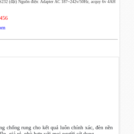
S232 (đặt) Nguồn điện: Adapter AC 187~242v/50Hz, acquy 6v 4AH
3456
com
g chống rung cho kết quả luôn chính xác, đèn nền
dẫn, giá rẻ, phù hợp với mọi người sử dụng