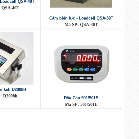
 Loadcell QSA-40T
: QSA-40T
Cảm biến lực - Loadcell QSA-30T
Mã SP: QSA-30T
hị keli D2008H
: D2008h
Đầu Cân 501/501E
Mã SP: 501/501E