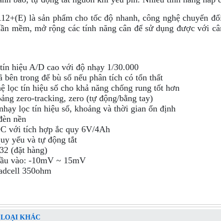
+(E) là sản phẩm cho tốc độ nhanh, công nghệ chuyển đổi t
ần mềm, mở rộng các tính năng cân để sử dụng được với cân b
tín hiệu A/D cao với độ nhạy 1/30.000
ã bên trong để bù số nếu phân tích có tổn thất
ệ lọc tín hiệu số cho khả năng chống rung tốt hơn
oảng zero-tracking, zero (tự động/bằng tay)
 nhạy lọc tín hiệu số, khoảng và thời gian ổn định
đèn nền
C với tích hợp ắc quy 6V/4Ah
uy yếu và tự động tắt
32 (đặt hàng)
 đầu vào: -10mV ~ 15mV
oadcell 350ohm
 LOẠI KHÁC