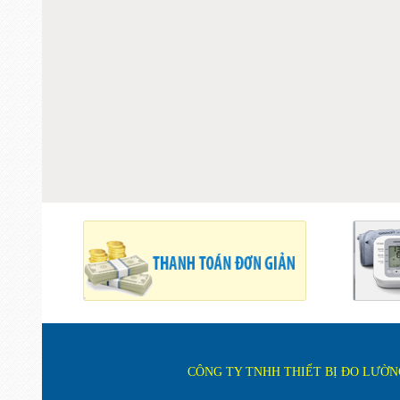
CÔNG TY TNHH THIẾT BỊ ĐO LƯỜNG