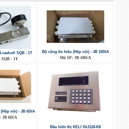
Bộ cộng tín hiệu (Hộp nối) - JB 10D/A
 Loadcell SQB - 1T
Mã SP: JB 10D/A
 SQB - 1T
 (Hộp nối) - JB 6D/A
: JB 6D/A
Đầu hiển thị KELI Xk3118-K8