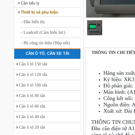
Cân tiểu ly
Thiết bị và phụ kiện
- Đầu hiển thị
- Loadcell (Cảm biến lực)
- Bộ cộng tín hiệu (Hộp nối)
THÔNG TIN CHI TIẾ
CÂN Ô TÔ, CÂN XE TẢI
Cân ô tô 150 tấn
Hãng sản xuất
Cân ô tô 120 tấn
Ký hiệu: XK
Độ phân giải:
Cân ô tô 100 tấn
Màn hình: (A
Cân ô tô 80 tấn
Cổng kết nối:
Nguồn điện: 
Cân ô tô 60 tấn
Xuất xứ: Đài 
Cân ô tô 40 tấn
THÔNG TIN CHU
Cân ô tô 20 tấn
Đầu cân điện tử A1
sáng rõ và chế độ c