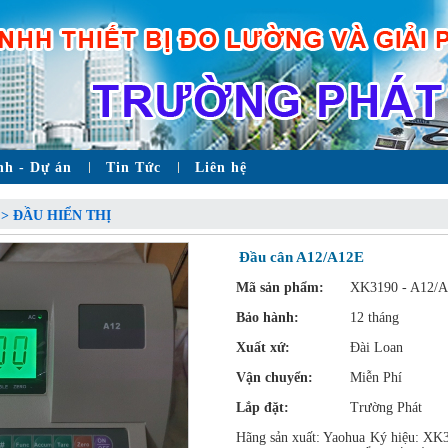
nh - Dự án
Tin Tức
Liên hệ
 > ĐẦU HIỂN THỊ
Đầu cân A12/A12E
Mã sản phẩm:
XK3190 - A12/
Bảo hành:
12 tháng
Xuất xứ:
Đài Loan
Vận chuyển:
Miễn Phí
Lắp đặt:
Trường Phát
Hãng sản xuất: Yaohua Ký hiệu: XK