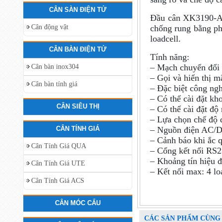
CÂN SÀN ĐIỆN TỬ
Đầu cân XK3190-A12
Cân động vật
chống rung bằng ph
loadcell.
CÂN BÀN ĐIỆN TỬ
Tính năng:
– Mạch chuyển đổi 
Cân bàn inox304
– Gọi và hiển thị m
Cân bàn tính giá
– Đặc biệt công ngh
– Có thể cài đặt kh
CÂN SIÊU THỊ
– Có thể cài đặt độ
– Lựa chọn chế độ 
CÂN TÍNH GIÁ
– Nguồn điện AC/D
– Cảnh báo khi ắc q
Cân Tính Giá QUA
– Cổng kết nối RS2
– Khoảng tín hiệu
Cân Tính Giá UTE
– Kết nối max: 4 l
Cân Tính Giá ACS
CÂN MÓC CẨU
CÁC SẢN PHẨM CÙNG