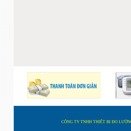
CÔNG TY TNHH THIẾT BỊ ĐO LƯỜNG