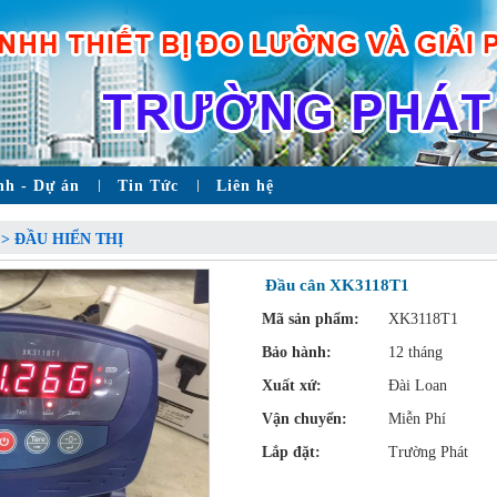
nh - Dự án
Tin Tức
Liên hệ
 > ĐẦU HIỂN THỊ
Đầu cân XK3118T1
Mã sản phẩm:
XK3118T1
Bảo hành:
12 tháng
Xuất xứ:
Đài Loan
Vận chuyển:
Miễn Phí
Lắp đặt:
Trường Phát