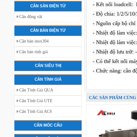
- Kết nối loadcell: 
CÂN SÀN ĐIỆN TỬ
- Độ chia: 1/2/5/10
Cân động vật
- Nguồn cấp bộ chỉ
CÂN BÀN ĐIỆN TỬ
- Nhiệt độ làm việ
Cân bàn inox304
- Nhiệt độ làm việ
- Nhiệt độ lưu trữ
Cân bàn tính giá
- Có thể kết nối má
CÂN SIÊU THỊ
- Chức năng: cân đ
CÂN TÍNH GIÁ
Cân Tính Giá QUA
CÁC SẢN PHẨM CÙNG
Cân Tính Giá UTE
Cân Tính Giá ACS
CÂN MÓC CẨU