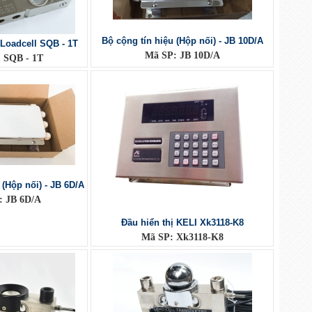
Bộ cộng tín hiệu (Hộp nối) - JB 10D/A
 Loadcell SQB - 1T
Mã SP: JB 10D/A
 SQB - 1T
 (Hộp nối) - JB 6D/A
: JB 6D/A
Đầu hiển thị KELI Xk3118-K8
Mã SP: Xk3118-K8