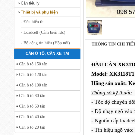
Cân tiểu ly
Thiết bị và phụ kiện
- Đầu hiển thị
- Loadcell (Cảm biến lực)
- Bộ cộng tín hiệu (Hộp nối)
THÔNG TIN CHI TIẾ
CÂN Ô TÔ, CÂN XE TẢI
ĐẦU CÂN XK311
Cân ô tô 150 tấn
Model: XK3118T1
Cân ô tô 120 tấn
Hãng sản xuất: Ke
Cân ô tô 100 tấn
Thông số kỹ thuật:
Cân ô tô 80 tấn
- Tốc độ chuyển đổi
Cân ô tô 60 tấn
- Độ nhạy ngõ vào 
Cân ô tô 40 tấn
- Nguốn cấp loadce
Cân ô tô 20 tấn
- Tín hiệu ngõ vào