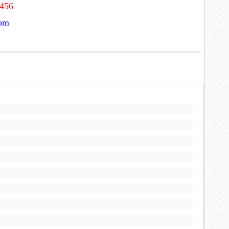
3456
com