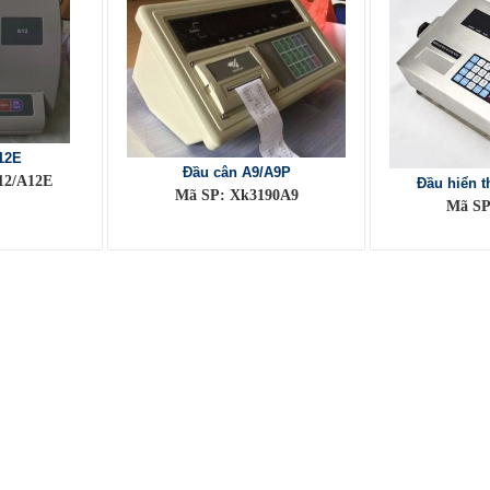
12E
Đầu cân A9/A9P
12/A12E
Đầu hiển t
Mã SP: Xk3190A9
Mã SP