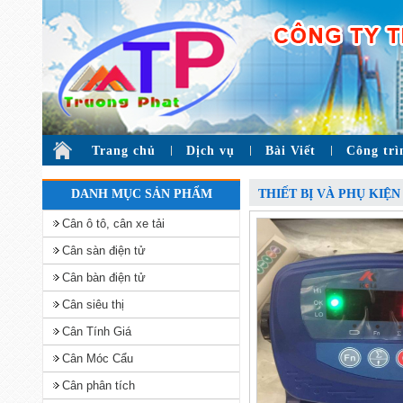
Trang chủ
Dịch vụ
Bài Viết
Công trì
DANH MỤC SẢN PHẨM
THIẾT BỊ VÀ PHỤ KIỆN
Cân ô tô, cân xe tải
Cân sàn điện tử
Cân bàn điện tử
Cân siêu thị
Cân Tính Giá
Cân Móc Cẩu
Cân phân tích