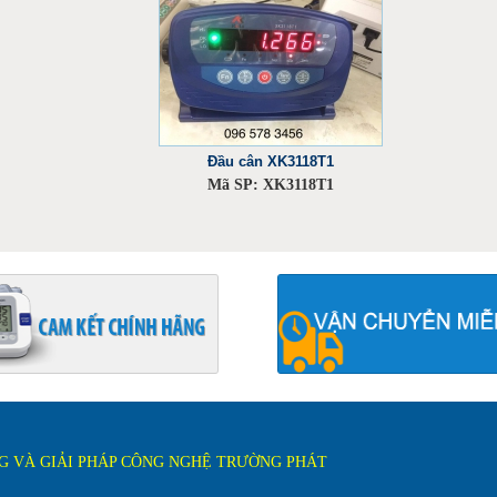
Đầu cân XK3118T1
Mã SP: XK3118T1
 VÀ GIẢI PHÁP CÔNG NGHỆ TRƯỜNG PHÁT