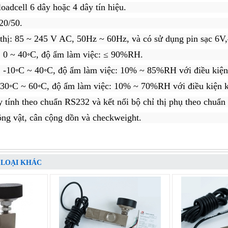
loadcell 6 dây hoặc 4 dây tín hiệu.
/20/50.
 thị: 85 ~ 245 V AC, 50Hz ~ 60Hz, và có sử dụng pin sạc 6V
c: 0 ~ 40◦C, độ ẩm làm việc: ≤ 90%RH.
c: -10◦C ~ 40◦C, độ ẩm làm việc: 10% ~ 85%RH với điều kiện
: -30◦C ~ 60◦C, độ ẩm làm việc: 10% ~ 70%RH với điều kiện 
y tính theo chuẩn RS232 và kết nối bộ chỉ thị phụ theo chuẩn
ộng vật, cân cộng dồn và checkweight.
 LOẠI KHÁC