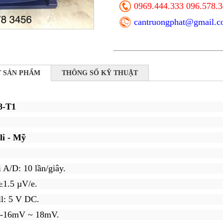
0969.444.333 096.578.
cantruongphat@gmail.
T SẢN PHẨM
THÔNG SỐ KỸ THUẬT
8-T1
li - Mỹ
 A/D: 10 lần/giây.
≥1.5 µV/e.
ll: 5 V DC.
: -16mV ~ 18mV.