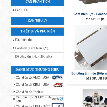
CÂN PHÂN TÍCH
Cân UTE
Cảm biến lực - Loadce
Mã SP: SQB -
CÂN TIỂU LY
THIẾT BỊ VÀ PHỤ KIỆN
Đầu hiển thị
Loadcell (Cảm biến lực)
Bộ cộng tín hiệu (Hộp nối)
DANH MỤC THƯƠNG HIỆU
Bộ cộng tín hiệu (Hộp n
Cân điện tử VMC - USA
Mã SP: JB 8D
Cân điện tử KELI - USA
Cân điện tử Yaohua
Cân điện tử ZEMIC - Hà
Lan
Cân điện tử HBM - ĐỨC