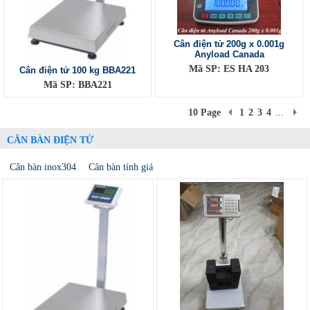
Cân điện tử 200g x 0.001g
Anyload Canada
Mã SP: ES HA 203
Cân điện tử 100 kg BBA221
Mã SP: BBA221
10 Page
1
2
3
4
...
CÂN BÀN ĐIỆN TỬ
Cân bàn inox304
Cân bàn tính giá