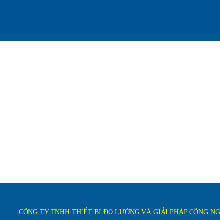
CÔNG TY TNHH THIẾT BỊ ĐO LƯỜNG VÀ GIẢI PHÁP CÔNG