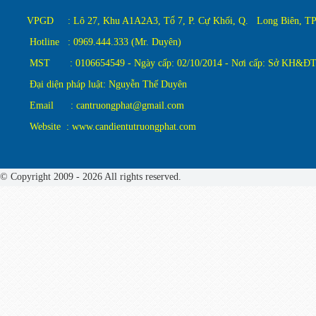
VPGD : Lô 27, Khu A1A2A3, Tổ 7, P. Cự Khối, Q. Long Biên, TP.
Hotline : 0969.444.333 (Mr. Duyên)
MST : 0106654549 - Ngày cấp: 02/10/2014 - Nơi cấp: Sở KH&ĐT
Đại diện pháp luật: Nguyễn Thế Duyên
Email : cantruongphat@gmail.com
Website : www.candientutruongphat.com
© Copyright 2009 - 2026 All rights reserved.