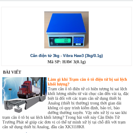
Cân điện tử 3kg - Vibra Haw3 (3kg/0.1g)
Mã SP: HAW 3(0.1g)
BÀI VIẾT
Làm gì khi Trạm cân ô tô điện tử bị sai lệch
khối lượng?
Trạm cân ô tô điện tử có hiện tượng bị sai lệch
khối lượng nhiều từ vài chục cân đến vài tạ, đặc
biệt là đối với các trạm cân sử dụng thiết bị
Analog (thiết bị thường) trong thời gian dài
không có quy trình kiểm định, bảo trì, bào
dưỡng thường xuyên. Vậy nên xử lý ra sao khi
trạm cân ô tô bị sai lệch khối lượng? Trong bài viết này Cân Điện Tử
Trường Phát sẽ giúp các đơn vị có thể tự mình xử lý tại chỗ đối với trạm
cân sử dụng thiết bị Analog, đầu cân XK3118K8.