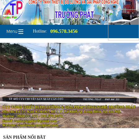
096.578.3456
Hotline:
SẢN PHẨM NỔI BẬT